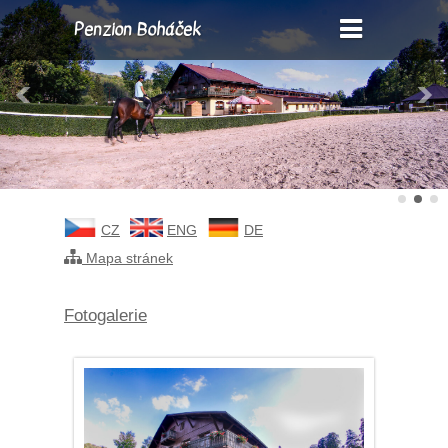
Penzion Boháček
CZ
ENG
DE
Mapa stránek
Fotogalerie