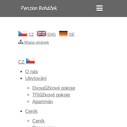
Penzion Boháček
CZ
ENG
DE
Mapa stránek
CZ
O nás
Ubytování
Dvoulůžkové pokoje
Třílůžkové pokoje
Apartmán
Ceník
Ceník